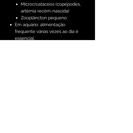
Microcrustáceos (copépodes,
artêmia recém-nascida)
Zooplâncton pequeno
Em aquário: alimentação
frequente várias vezes ao dia é
essencial.
Cuidados em Aquário
Aquário mínimo:
100–150 litros
com corrente suave.
Água estável e temperatura
constante.
Necessário ter muitos pontos de
fixação, como rochas vivas,
macroalgas ou corais.
Não deve ser mantido com peixes
agressivos ou que competem por
alimento.
Recomendado para aquaristas
experientes devido à alimentação