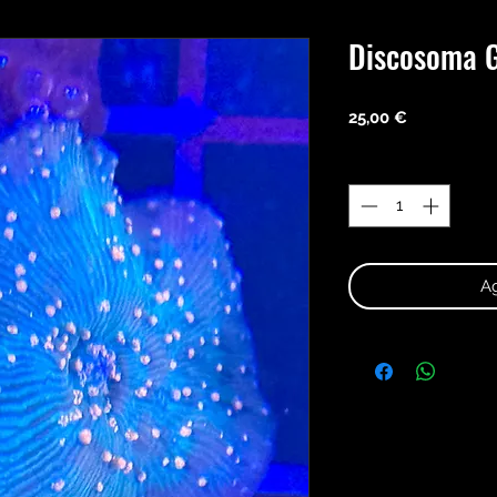
Discosoma G
Precio
25,00 €
Cantidad
*
Ag