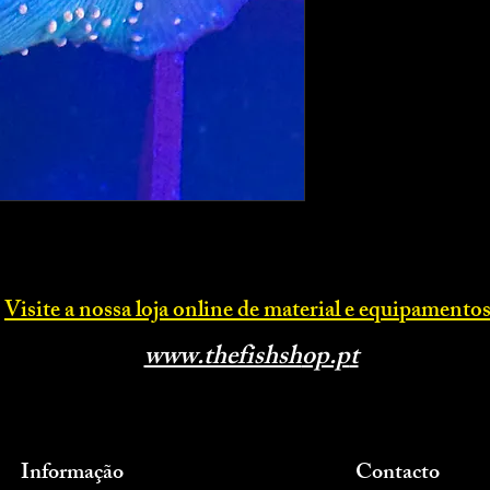
Visite a nossa loja online d
e material e equipamentos
www.thefishsh
op.p
t
Informação
Contacto