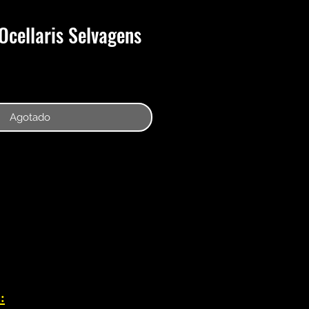
Ocellaris Selvagens
Agotado
: