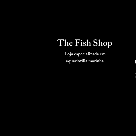
The Fish Shop
Loja especializada em
aquariofilia
marinha