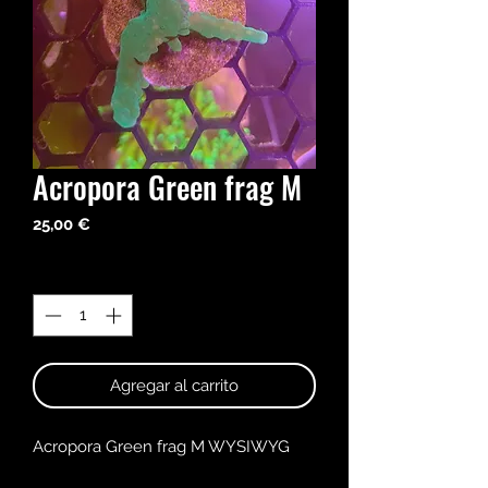
Acropora Green frag M
Precio
25,00 €
Cantidad
*
Agregar al carrito
Acropora Green frag M WYSIWYG