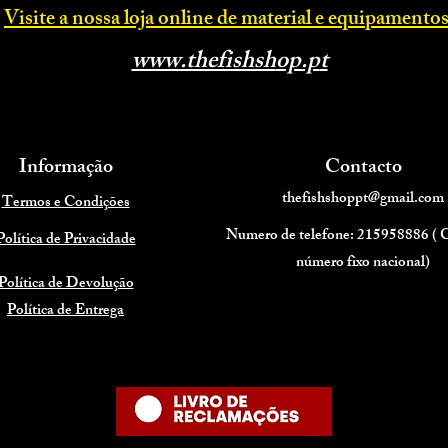
Visite a nossa loja online d
e material e equipamentos
www.thefishsh
op.p
t
Informação
Contacto
thefishshoppt@gmail.com
Termos e Condições
Numero de telefone: 215958886 (
Política de Privacidade
número fixo nacional)
Política de Devolução
Política de Entrega