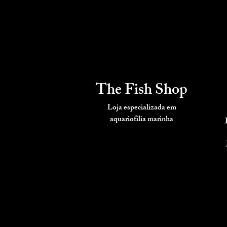
The Fish Shop
Loja especializada em
aquariofilia
marinha