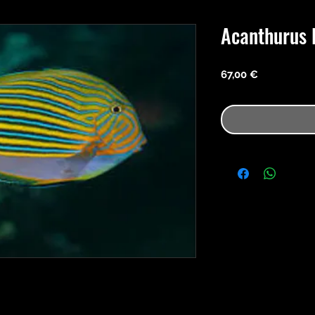
Acanthurus 
Precio
67,00 €