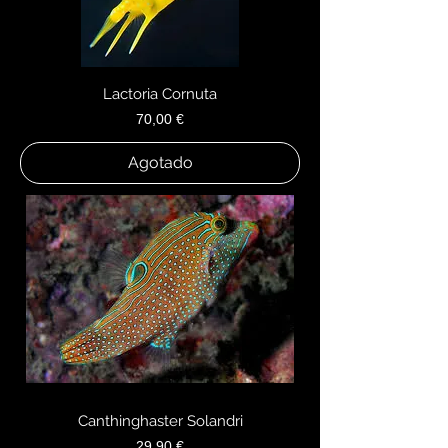
Lactoria Cornuta
Precio
70,00 €
Agotado
Canthinghaster Solandri
Precio
29,90 €