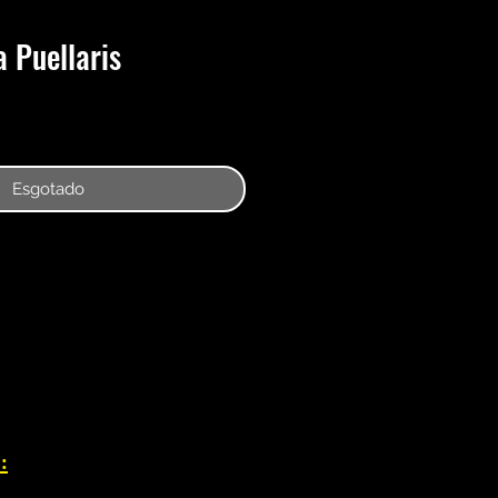
 Puellaris
Esgotado
: