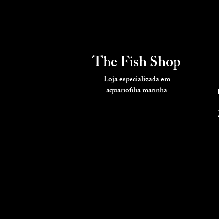
The Fish Shop
Loja especializada em
aquariofilia
marinha