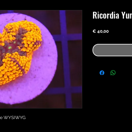
Ricordia Yu
Preço
€ 40,00
ange WYSIWYG