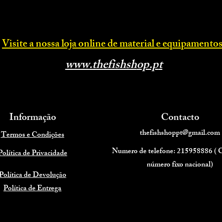
Visite a nossa loja online d
e material e equipamentos
www.thefishsh
op.p
t
Informação
Contacto
thefishshoppt@gmail.com
Termos e Condições
Numero de telefone: 215958886 (
Política de Privacidade
número fixo nacional)
Política de Devolução
Política de Entrega