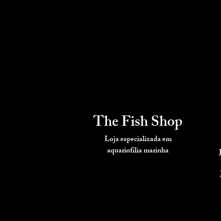
The Fish Shop
Loja especializada em
aquariofilia
marinha