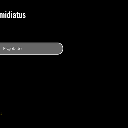
imidiatus
Esgotado
: