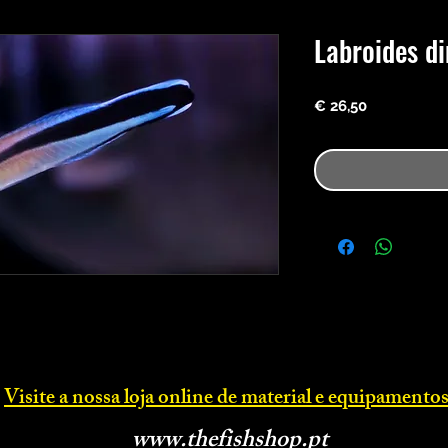
Labroides d
Preço
€ 26,50
Visite a nossa loja online d
e material e equipamentos
www.thefishsh
op.p
t