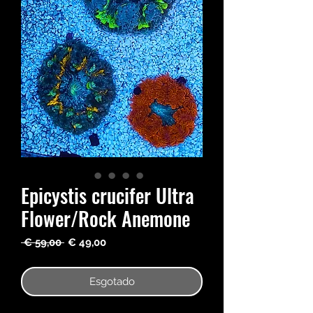
Epicystis crucifer Ultra
Flower/Rock Anemone
Preço
Preço
 € 59,00 
€ 49,00
normal
promocional
Esgotado