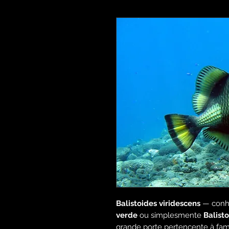
Balistoides viridescens
— conh
verde
ou simplesmente
Balist
grande porte pertencente à famí