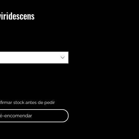
viridescens
irmar stock antes de pedir
ré-encomendar