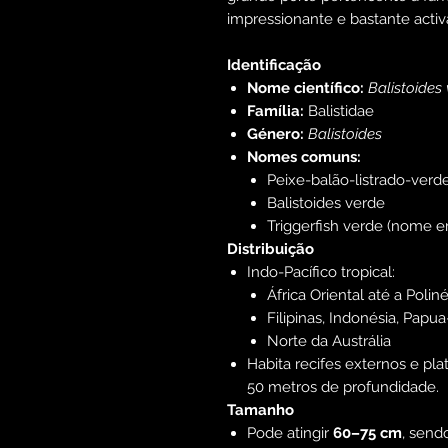
impressionante e bastante activa,
Identificação
Nome científico:
Balistoides 
Família:
Balistidae
Género:
Balistoides
Nomes comuns:
Peixe-balão-listrado-verd
Balistoides verde
Triggerfish verde (nome 
Distribuição
Indo-Pacífico tropical:
África Oriental até a Poliné
Filipinas, Indonésia, Pap
Norte da Austrália
Habita recifes externos e pl
50 metros de profundidade.
Tamanho
Pode atingir
60–75 cm
, send