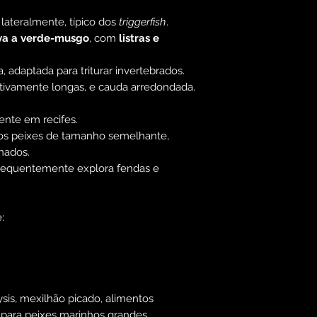
lateralmente, típico dos
triggerfish
.
va a verde-musgo
, com
listras e
adaptada para triturar invertebrados.
ativamente longas, e cauda arredondada.
mente em recifes.
ros peixes de tamanho semelhante,
nados.
 frequentemente explora fendas e
:
ysis, mexilhão picado, alimentos
 para peixes marinhos grandes.