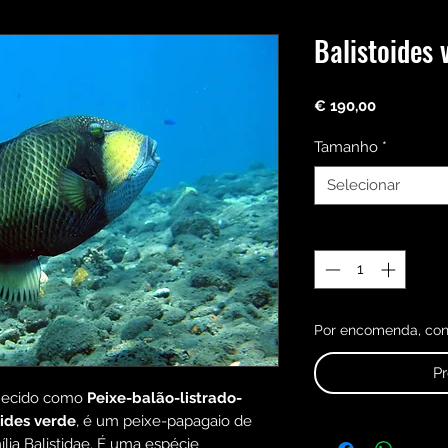
Balistoides 
Preço
€ 190,00
Tamanho
*
Selecionar
Quantidade
*
Por encomenda, conf
P
ecido como
Peixe-balão-listrado-
oides verde
, é um peixe-papagaio de
lia Balistidae. É uma espécie