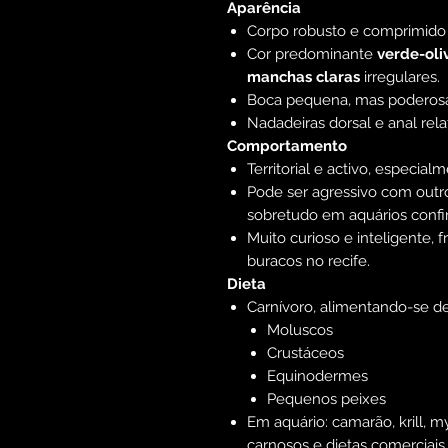
Aparência
Corpo robusto e comprimido 
Cor predominante
verde-oli
manchas claras
irregulares.
Boca pequena, mas poderosa, 
Nadadeiras dorsal e anal rel
Comportamento
Territorial e activo, especial
Pode ser agressivo com out
sobretudo em aquários confi
Muito curioso e inteligente,
buracos no recife.
Dieta
Carnívoro, alimentando-se de
Moluscos
Crustáceos
Equinodermes
Pequenos peixes
Em aquário: camarão, krill, m
carnosos e dietas comerciais