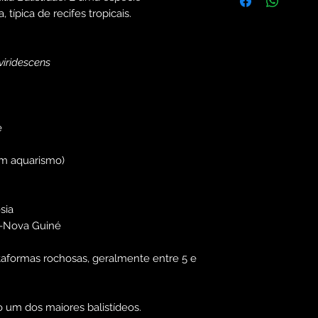
 típica de recifes tropicais.
viridescens
e
em aquarismo)
sia
ua-Nova Guiné
ataformas rochosas, geralmente entre 5 e
o um dos maiores balistídeos.