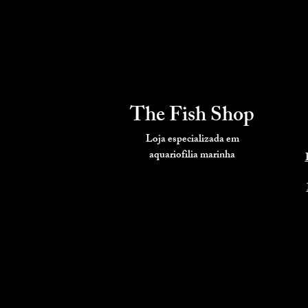
The Fish Shop
Loja especializada em
aquariofilia
marinha