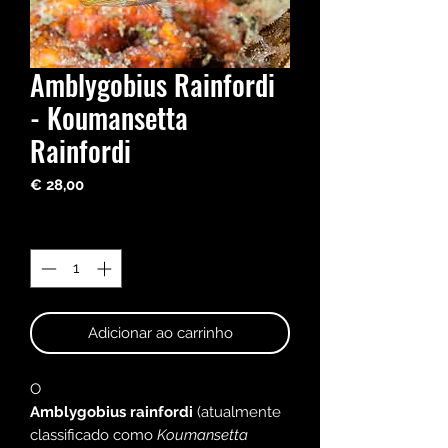
Amblygobius Rainfordi
- Koumansetta
Rainfordi
Preço
€ 28,00
Quantidade
*
Adicionar ao carrinho
O
Amblygobius rainfordi
(atualmente
classificado como
Koumansetta