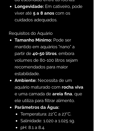
Longevidade:
Em cativeiro, pode
viver até
5 a 8 anos
com os
cuidados adequados.
Requisitos do Aquário
Tamanho Mínimo:
Pode ser
mantido em aquários "nano" a
partir de
40-50 litros
, embora
volumes de 80-100 litros sejam
recomendados para maior
estabilidade.
Ambiente:
Necessita de um
aquário maturado com
rocha viva
e uma camada de
areia fina
, que
ele utiliza para filtrar alimento.
Parâmetros da Água:
Temperatura: 22°C a 27°C.
Salinidade: 1.020 a 1.025 sg.
pH: 8.1 a 8.4.