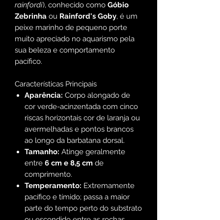
rainfordi
), conhecido como
Góbio
Zebrinha
ou
Rainford's Goby
, é um
peixe marinho de pequeno porte
muito apreciado no aquarismo pela
sua beleza e comportamento
pacífico.
Características Principais
Aparência:
Corpo alongado de
cor verde-acinzentada com cinco
riscas horizontais cor de laranja ou
avermelhadas e pontos brancos
ao longo da barbatana dorsal.
Tamanho:
Atinge geralmente
entre
6 cm e 8,5 cm
de
comprimento.
Temperamento:
Extremamente
pacífico e tímido; passa a maior
parte do tempo perto do substrato
ou escondido entre as rochas.