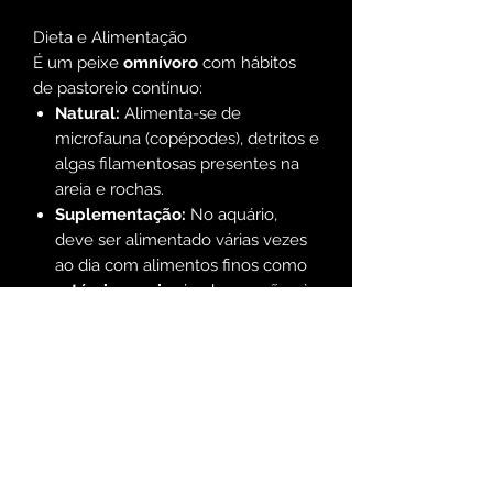
Dieta e Alimentação
É um peixe
omnívoro
com hábitos
de pastoreio contínuo:
Natural:
Alimenta-se de
microfauna (copépodes), detritos e
algas filamentosas presentes na
areia e rochas.
Suplementação:
No aquário,
deve ser alimentado várias vezes
ao dia com alimentos finos como
artémia
,
mysis
picado, e rações à
base de algas (Spirulina).
Nota:
Exemplares selvagens
podem ser "esquisitos" a comer;
exemplares criados em cativeiro
adaptam-se mais facilmente a
comida seca.
Compatibilidade