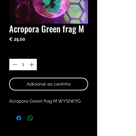
Acropora Green frag M
Preço
€ 25,00
Quantidade
*
Adicionar ao carrinho
Acropora Green frag M WYSIWYG