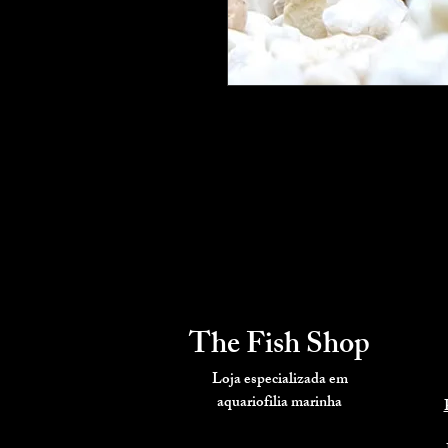
The Fish Shop
Loja especializada em
aquariofilia
marinha