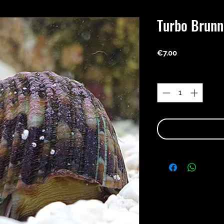
Turbo Brunn
Price
€7.00
Quantity
*