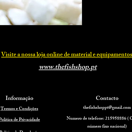
Visite a nossa loja online d
e material e equipamentos
www.thefishsh
op.p
t
Informação
Contacto
thefishshoppt@gmail.com
Termos e Condições
Numero de telefone: 215958886 (
Política de Privacidade
número fixo nacional)