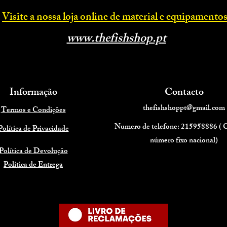
Visite a nossa loja online d
e material e equipamentos
www.thefishsh
op.p
t
Informação
Contacto
thefishshoppt@gmail.com
Termos e Condições
Numero de telefone: 215958886 (
Política de Privacidade
número fixo nacional)
Política de Devolução
Política de Entrega