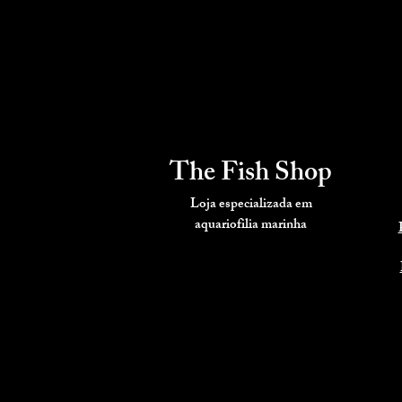
The Fish Shop
Loja especializada em
aquariofilia
marinha