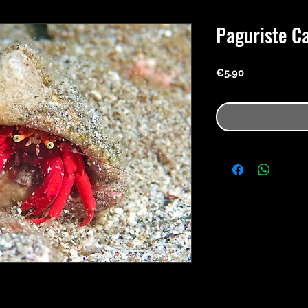
Paguriste C
Price
€5.90