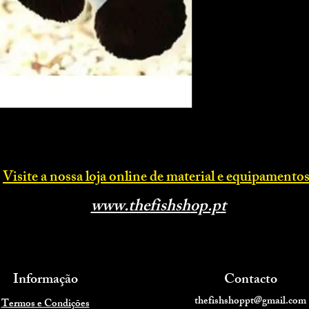
Visite a nossa loja online d
e material e equipamentos
www.thefishsh
op.p
t
Informação
Contacto
thefishshoppt@gmail.com
Termos e Condições