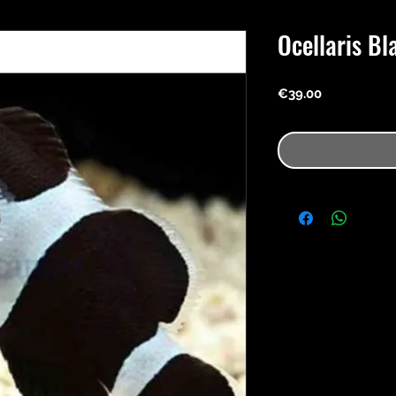
Ocellaris Bl
Price
€39.00