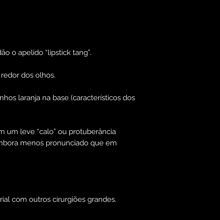
o o apelido “lipstick tang”.
redor dos olhos.
hos laranja na base (característicos dos
 um leve “calo” ou protuberância
), embora menos pronunciado que em
rial com outros cirurgiões grandes.