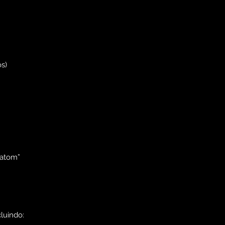
s)
Batom”
luindo: