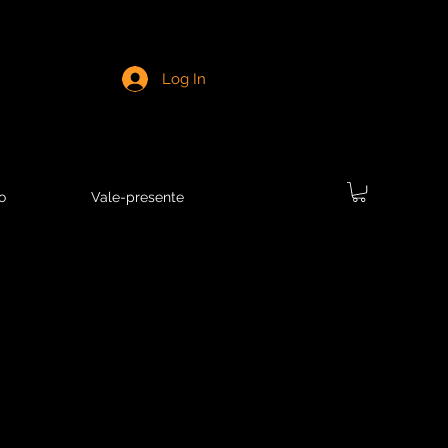
Log In
o
Vale-presente