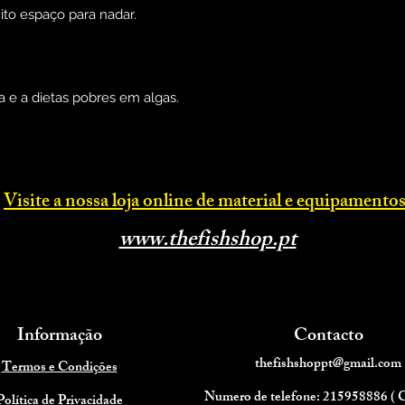
ito espaço para nadar.
 e a dietas pobres em algas.
Visite a nossa loja online d
e material e equipamentos
www.thefishsh
op.p
t
Informação
Contacto
thefishshoppt@gmail.com
Termos e Condições
Numero de telefone: 215958886 (
Política de Privacidade