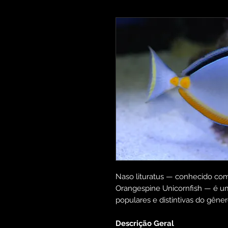
Naso lituratus — conhecido com
Orangespine Unicornfish — é um
populares e distintivas do gêne
Descrição Geral