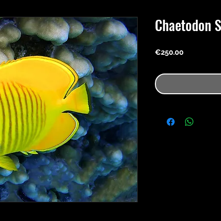
Chaetodon S
Price
€250.00