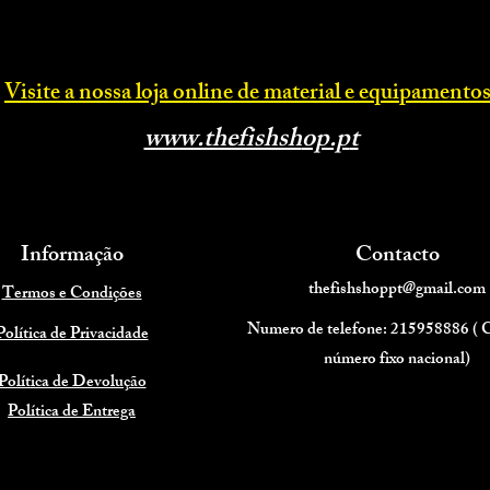
Visite a nossa loja online d
e material e equipamentos
www.thefishsh
op.p
t
Informação
Contacto
thefishshoppt@gmail.com
Termos e Condições
Numero de telefone: 215958886 (
Política de Privacidade
número fixo nacional)
Política de Devolução
Política de Entrega