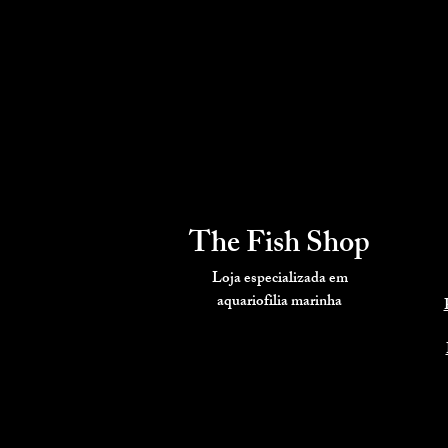
The Fish Shop
Loja especializada em
aquariofilia
marinha