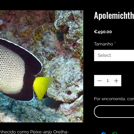
Apolemichth
Price
€490.00
Tamanho
*
Select
Quantity
*
Por encomenda, conf
hecido como Peixe-anjo Orelha-