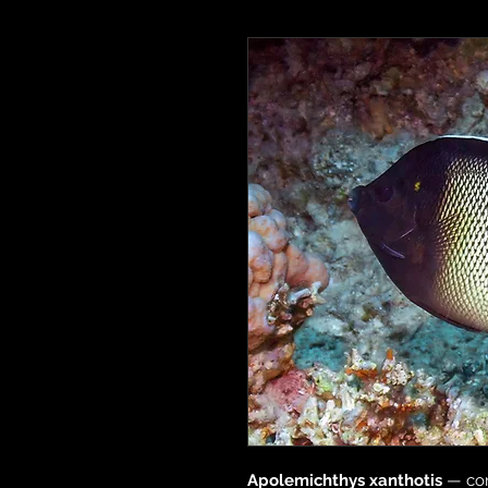
Apolemichthys xanthotis
— con