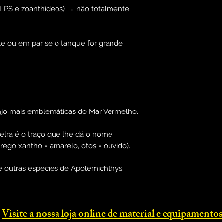
o LPS e zoanthídeos) → não totalmente
e ou em par se o tanque for grande
njo mais emblemáticas do Mar Vermelho.
elra é o traço que lhe dá o nome
grego xantho = amarelo, otos = ouvido).
e outras espécies de Apolemichthys.
Visite a nossa loja online d
e material e equipamentos