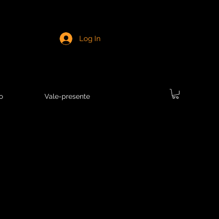
Log In
o
Vale-presente