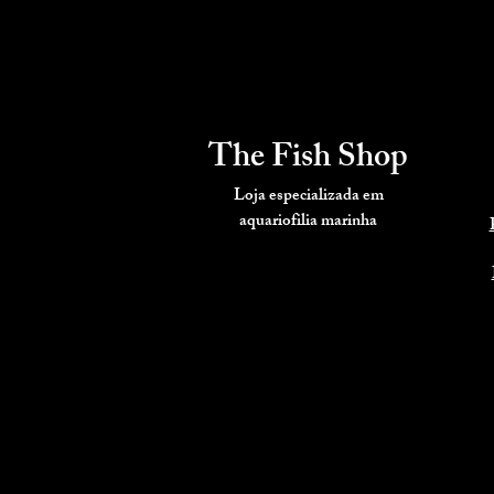
The Fish Shop
Loja especializada em
aquariofilia
marinha