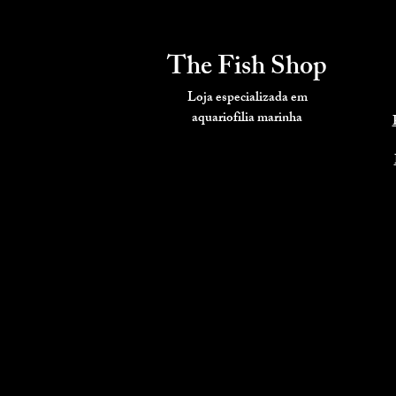
The Fish Shop
Loja especializada em
aquariofilia
marinha