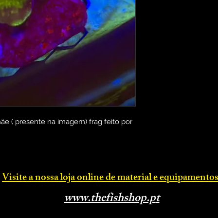
ãe ( presente na imagem) frag feito por
Visite a nossa loja online d
e material e equipamentos
www.thefishsh
op.p
t