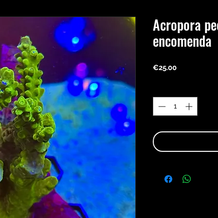
Acropora pe
encomenda
Price
€25.00
Quantity
*