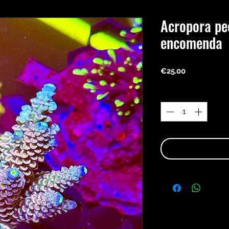
Acropora pe
encomenda
Price
€25.00
Quantity
*