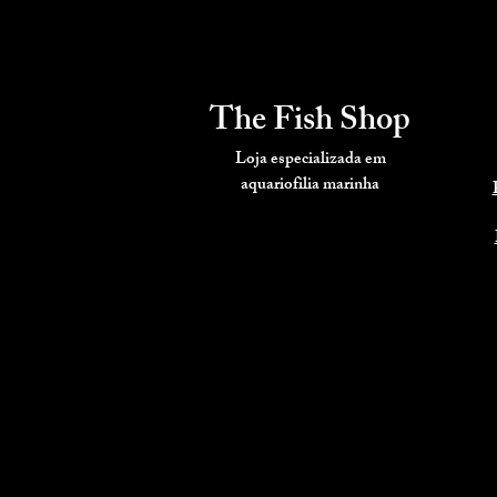
The Fish Shop
Loja especializada em
aquariofilia
marinha