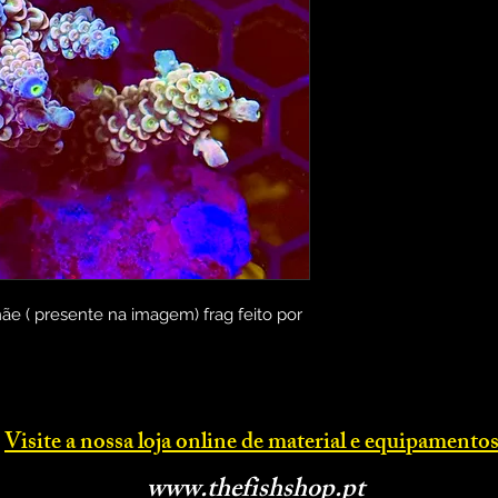
ãe ( presente na imagem) frag feito por
Visite a nossa loja online d
e material e equipamentos
www.thefishsh
op.p
t