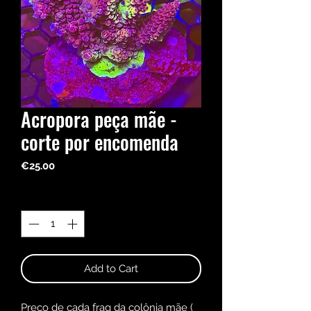
Acropora peça mãe -
corte por encomenda
Price
€25.00
Quantity
*
Add to Cart
Preço de cada frag da colônia mãe (