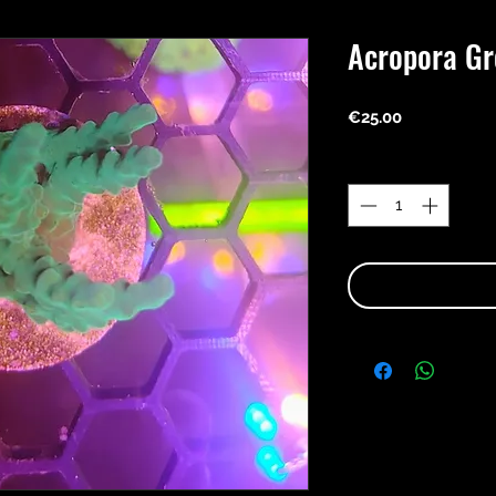
Acropora Gr
Price
€25.00
Quantity
*