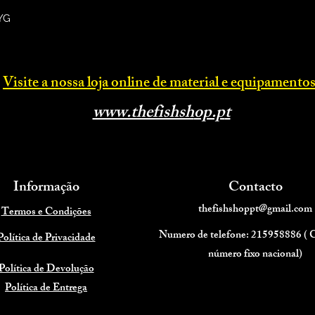
YG
Visite a nossa loja online d
e material e equipamentos
www.thefishsh
op.p
t
Informação
Contacto
thefishshoppt@gmail.com
Termos e Condições
Numero de telefone: 215958886 (
Política de Privacidade
número fixo nacional)
Política de Devolução
Política de Entrega