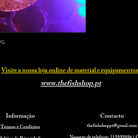
YG
Visite a nossa loja online d
e material e equipamentos
www.thefishsh
op.p
t
Informação
Contacto
thefishshoppt@gmail.com
Termos e Condições
Numero de telefone: 215958886 (