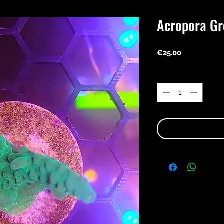
Acropora Gr
Price
€25.00
Quantity
*