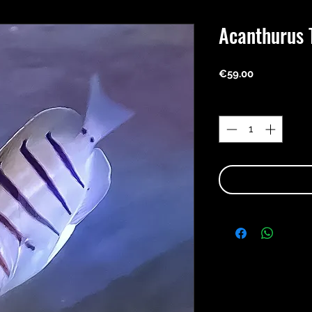
Acanthurus 
Price
€59.00
Quantity
*