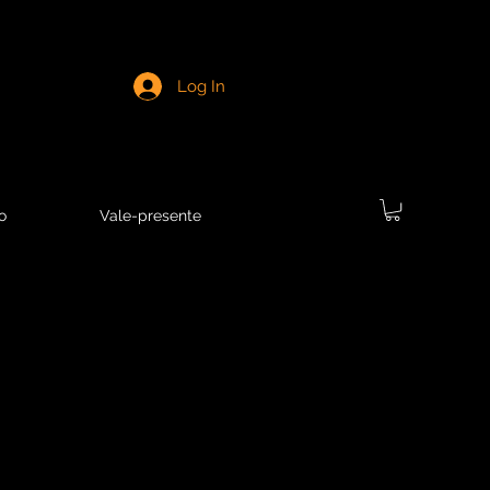
Log In
o
Vale-presente