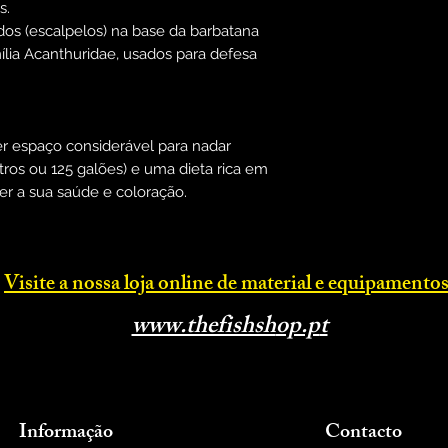
s.
dos (escalpelos) na base da barbatana
mília Acanthuridae, usados para defesa
er espaço considerável para nadar
ros ou 125 galões) e uma dieta rica em
er a sua saúde e coloração.
Visite a nossa loja online d
e material e equipamentos
www.thefishsh
op.p
t
Informação
Contacto