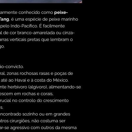
ularmente conhecido como
peixe-
Tang
, é uma espécie de peixe marinho
pelo Indo-Pacífico. É facilmente
l de cor branco-amarelada ou cinza-
arras verticais pretas que lembram o
go.
ão-convicto.
ral, zonas rochosas rasas e poças de
até ao Havai e à costa do México.
te herbívoro (algívoro), alimentando-se
rescem em rochas e corais,
cial no controlo do crescimento
s.
ncontrado sozinho ou em grandes
tros cirurgiões, não costuma ser
rnar-se agressivo com outros da mesma