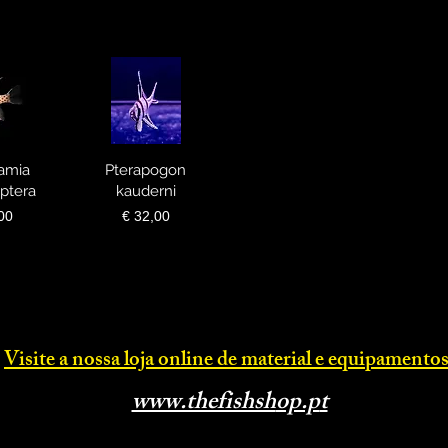
zação
amia
Visualização
Pterapogon
ptera
kauderni
o
Preço
00
€ 32,00
da
rápida
Visite a nossa loja online d
e material e equipamentos
www.thefishsh
op.p
t