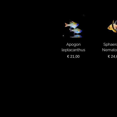
Visualização
Apogon
Visuali
Sphaer
leptacanthus
Nemato
Preço
Preç
€ 21,00
€ 24,
rápida
rápi